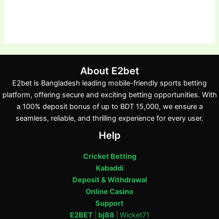
About E2bet
E2bet is Bangladesh leading mobile-friendly sports betting
platform, offering secure and exciting betting opportunities. With
a 100% deposit bonus of up to BDT 15,000, we ensure a
seamless, reliable, and thrilling experience for every user.
Help
Cricket Betting
Kabaddi
Deposit & Withdrawal
Online Casino
Support
E2BET
|
bj88
|
Wicket71