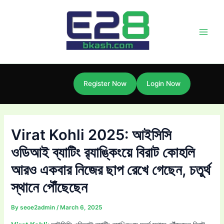
Skip
Post
Main
to
navigation
Men
content
Register Now
Login Now
Virat Kohli 2025: আইসিসি
ওডিআই ব্যাটিং র‌্যাঙ্কিংয়ে বিরাট কোহলি
আরও একবার নিজের ছাপ রেখে গেছেন, চতুর্থ
স্থানে পৌঁছেছেন
By
seoe2admin
/
March 6, 2025