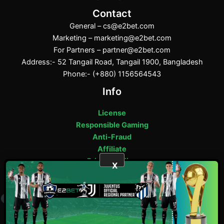
Contact
General –
cs@e2bet.com
Marketing –
marketing@e2bet.com
For Partners –
partner@e2bet.com
Address:- 52 Tangail Road, Tangail 1900, Bangladesh
Phone:- (+880) 1156564543
Info
License
Responsible Gaming
Anti-Fraud
Affiliate
Privacy Policy
X
E2bet Copyright © 2025