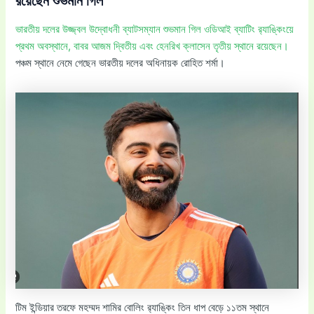
রয়েছেন শুভমান গিল
ভারতীয় দলের উজ্জ্বল উদ্বোধনী ব্যাটসম্যান শুভমান গিল ওডিআই ব্যাটিং র‌্যাঙ্কিংয়ে
প্রথম অবস্থানে, বাবর আজম দ্বিতীয় এবং হেনরিখ ক্লাসেন তৃতীয় স্থানে রয়েছেন।
পঞ্চম স্থানে নেমে গেছেন ভারতীয় দলের অধিনায়ক রোহিত শর্মা।
টিম ইন্ডিয়ার তরফে মহম্মদ শামির বোলিং র‌্যাঙ্কিং তিন ধাপ বেড়ে ১১তম স্থানে