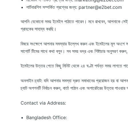
পার্টনারশিপ সম্পর্কিত প্রশ্নের জন্য:
partner@e2bet.com
আপনি যেকোনো সময় ইমেইল পাঠাতে পারেন। মনে রাখবেন, আপনাকে সেই ইম
গ্রাহকের সাহায্য করছি।
বিষয়ে সংক্ষেপে আপনার সমস্যার উল্লেখ করুন এবং ইমেইলের মূল অংশে সম
সাপোর্ট টিমের সাথে কথা বলুন। সব সময় ভদ্র এবং শিষ্টাচার অনুসরণ করু
ইমেইলের উত্তর পেতে কিছু মিনিট থেকে ২৪ ঘণ্টা পর্যন্ত সময় লাগতে পারে
অনলাইন চ্যাট: যদি আপনার সমস্যা দ্রুত সমাধানের প্রয়োজন হয় বা আপ
চ্যাট অপশনটি নির্বাচন করুন, বার্তা পাঠান এবং অপারেটরের উত্তর পাওয়ার
Contact via Address:
Bangladesh Office: