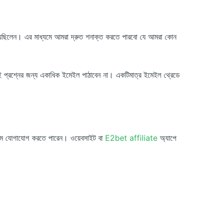
য়েছিলেন। এর মাধ্যমে আমরা দ্রুত শনাক্ত করতে পারবো যে আমরা কোন
কই প্রশ্নের জন্য একাধিক ইমেইল পাঠাবেন না। একটিমাত্র ইমেইল থ্রেডে
্যমে যোগাযোগ করতে পারেন। ওয়েবসাইট বা
E2bet affiliate
অ্যাপে