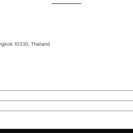
angkok 10330, Thailand