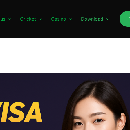
us
Cricket
Casino
Download