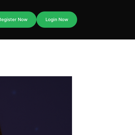
Register Now
Login Now