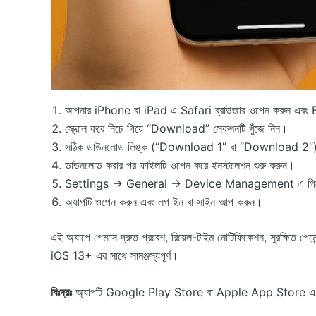
আপনার iPhone বা iPad এ Safari ব্রাউজার ওপেন করুন এবং B
স্ক্রোল করে নিচে গিয়ে “Download” সেকশনটি খুঁজে নিন।
সঠিক ডাউনলোড লিঙ্ক (“Download 1” বা “Download 2”) 
ডাউনলোড করার পর ফাইলটি ওপেন করে ইনস্টলেশন শুরু করুন।
Settings → General → Device Management এ গিয়ে ডেভেলপ
অ্যাপটি ওপেন করুন এবং লগ ইন বা সাইন আপ করুন।
এই অ্যাপে গেমসে দ্রুত প্রবেশ, রিয়েল-টাইম নোটিফিকেশন, সুরক্ষিত পে
iOS 13+ এর সাথে সামঞ্জস্যপূর্ণ।
বিঃদ্রঃ
অ্যাপটি Google Play Store বা Apple App Store এ পাওয়া য