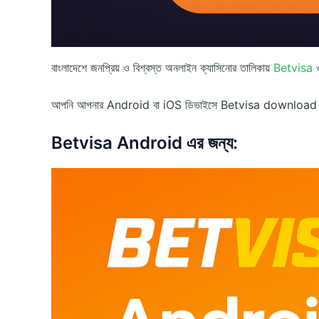
বাংলাদেশে জনপ্রিয় ও বিশ্বস্ত অনলাইন ক্যাসিনোর তালিকায়
Betvisa
আপনি আপনার Android বা iOS ডিভাইসে Betvisa download APK ক
Betvisa Android এর জন্য: