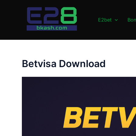
Skip
to
content
E2bet
Bon
Betvisa Download​