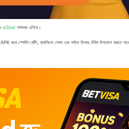
ও
e2bet
সবসময় এগিয়ে।
রে স্পোর্টস বেটিং, ক্যাসিনো গেমস এবং লাইভ ডিলার টেবিল উপভোগ করতে পা