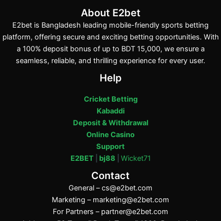
About E2bet
E2bet is Bangladesh leading mobile-friendly sports betting
platform, offering secure and exciting betting opportunities. With
a 100% deposit bonus of up to BDT 15,000, we ensure a
seamless, reliable, and thrilling experience for every user.
Help
Cricket Betting
Kabaddi
Deposit & Withdrawal
Online Casino
Support
E2BET
|
bj88
|
Wicket71
Contact
General –
cs@e2bet.com
Marketing –
marketing@e2bet.com
For Partners –
partner@e2bet.com