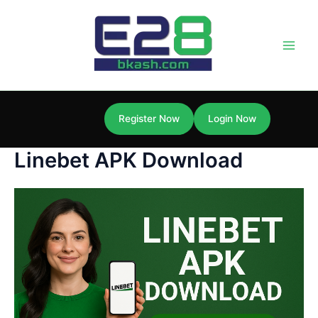
Skip
Main
to
Men
content
Register Now
Login Now
Linebet APK Download