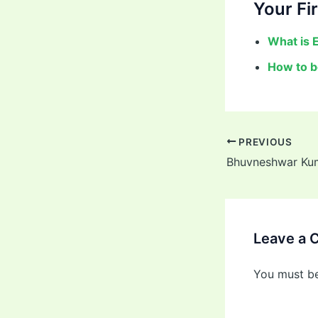
Your Fir
What is 
How to b
PREVIOUS
Leave a
You must b