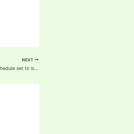
NEXT
Asia Cup 2025 schedule set to be officially announced on…