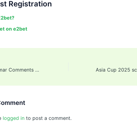
st Registration
E2bet?
et on e2bet
Bhuvneshwar Kumar Comments on ‘Difficult’ Dukes Ball, Hints at Weather’s Impact on Play
 Comment
e
logged in
to post a comment.