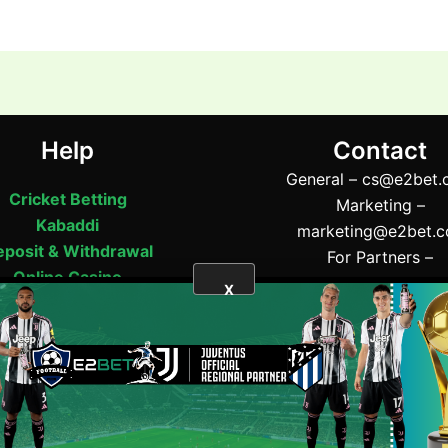
Help
Contact
General –
cs@e2bet.
Cricket Betting
Marketing –
Kabaddi
marketing@e2bet.
posit & Withdrawal
For Partners –
Online Casino
partner@e2bet.c
X
Support
Address:- 52 Tangail 
BET
|
bj88
|
Wicket71
Tangail 1900, Bangla
Phone:- (+880) 11565
E2