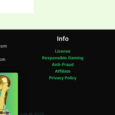
Info
com
License
Responsible Gaming
com
Anti-Fraud
Affiliate
om
Privacy Policy
Road,
desh
64543
bet Copyright © 2025