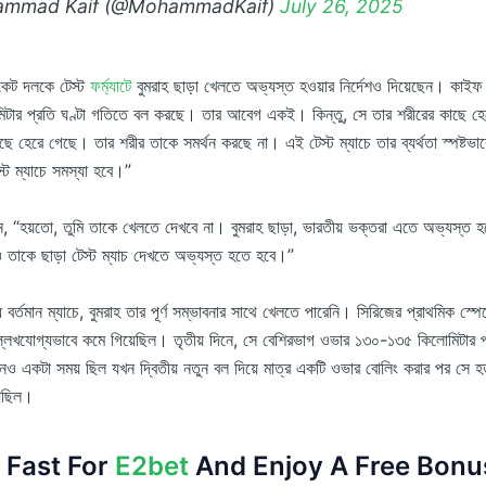
mmad Kaif (@MohammadKaif)
July 26, 2025
িকেট দলকে টেস্ট
ফর্ম্যাটে
বুমরাহ ছাড়া খেলতে অভ্যস্ত হওয়ার নির্দেশও দিয়েছেন। কা
টার প্রতি ঘণ্টা গতিতে বল করছে। তার আবেগ একই। কিন্তু, সে তার শরীরের কাছে হ
ে হেরে গেছে। তার শরীর তাকে সমর্থন করছে না। এই টেস্ট ম্যাচে তার ব্যর্থতা স্পষ্টভাবে
্ট ম্যাচে সমস্যা হবে।”
“হয়তো, তুমি তাকে খেলতে দেখবে না। বুমরাহ ছাড়া, ভারতীয় ভক্তরা এতে অভ্যস্ত 
 তাকে ছাড়া টেস্ট ম্যাচ দেখতে অভ্যস্ত হতে হবে।”
্ধে বর্তমান ম্যাচে, বুমরাহ তার পূর্ণ সম্ভাবনার সাথে খেলতে পারেনি। সিরিজের প্রাথমিক স্প
লেখযোগ্যভাবে কমে গিয়েছিল। তৃতীয় দিনে, সে বেশিরভাগ ওভার ১৩০-১৩৫ কিলোমিটার প
 একটা সময় ছিল যখন দ্বিতীয় নতুন বল দিয়ে মাত্র একটি ওভার বোলিং করার পর সে হত
়েছিল।
 Fast For
E2bet
And Enjoy A Free Bonu