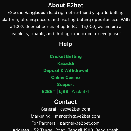
About E2bet
E2bet is Bangladesh leading mobile-friendly sports betting
platform, offering secure and exciting betting opportunities. With
a 100% deposit bonus of up to BDT 15,000, we ensure a
seamless, reliable, and thrilling experience for every user.
Help
Cricket Betting
Kabaddi
Deposit & Withdrawal
Online Casino
Support
E2BET
|
bj88
|
Wicket71
Contact
General –
cs@e2bet.com
Marketing –
marketing@e2bet.com
For Partners –
partner@e2bet.com
Address:- 52 Tangail Road, Tangail 1900, Bangladesh