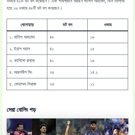
ওভারে ৪১টি ডট বল করেছেন। এবং শীর্ষস্থানে আছেন খালিল আহমেদ, যিনি দিল্লির
হয়ে ১৬ ওভারে ৪৮টি ডট বল করেছেন।
খেলোয়াড়
ডট বল
ওভার
১. খালিল আহমেদ
৪৮
১৬
২. ইয়াশ দয়াল
৪১
১৫
৩. কাগিসো রাবাদা
৪১
১৬
৪. আরশদীপ সিং
৩৫
১৪.২
৫. মোহাম্মদ সিরাজ
৩৫
১১
সেরা বোলিং গড়