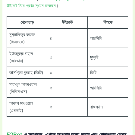
উইকেট নিয়ে প্রথম স্থানে রয়েছেন
।
খেলোয়াড়
উইকেট
বিপক্ষে
মুস্তাফিজুর রহমান
৪
আরসিবি
(সিএসকে)
ইউজবেন্দ্র চাহাল
৩
মুম্বই
(আরআর)
জাসপ্রিত বুমরাহ (জিটি)
৩
জিটি
মায়াঙ্ক আগরওয়াল
৩
আরসিবি
(পিবিকেএস)
আকাশ মাধওয়াল
৩
রাজস্থান
(এমআই)
E2Bet
এ স্বাগতম, এখানে আপনার জন্য মজার এবং রোমাঞ্চকর গেমস