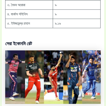
৩. বৈভব অরোরা
৯
৪. মার্কাস স্টইনিস
৯
৫. ইউজভেন্দ্র চাহাল
৯.১৬
সেরা ইকোনমি রেট