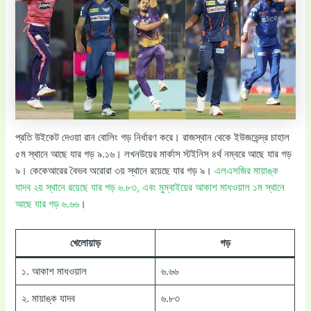
প্রতি উইকেট দেওয়া রান বোলিং গড় নির্ধারণ করে। রাজস্থান থেকে ইউজভেন্দ্র চাহাল
৫ম স্থানে আছে যার গড় ৯.১৬। লখনউয়ের মার্কাস স্টইনিস ৪র্থ নম্বরে আছে যার গড়
৯। কেকেআরের বৈভব অরোরা ৩য় স্থানে রয়েছে যার গড় ৯।
এলএসজির মায়াঙ্ক
যাদব ২য় স্থানে রয়েছে যার গড় ৬.৮৩, এবং মুম্বাইয়ের আকাশ মাধওয়াল ১ম স্থানে
আছে যার গড় ৬.৬৬
।
খেলোয়াড়
গড়
১. আকাশ মাধওয়াল
৬.৬৬
২. মায়াঙ্ক যাদব
৬.৮৩