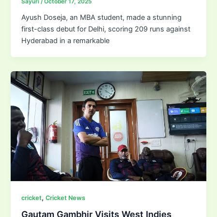
Sayuri
/
October 17, 2025
Ayush Doseja, an MBA student, made a stunning
first-class debut for Delhi, scoring 209 runs against
Hyderabad in a remarkable
,
cricket
Cricket News
Gautam Gambhir Visits West Indies