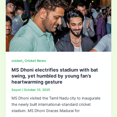
,
cricket
Cricket News
MS Dhoni electrifies stadium with bat
swing, yet humbled by young fan’s
heartwarming gesture
Sayuri
/
October 10, 2025
MS Dhoni visited the Tamil Nadu city to inaugurate
the newly built international-standard cricket
stadium. MS Dhoni Graces Madurai for