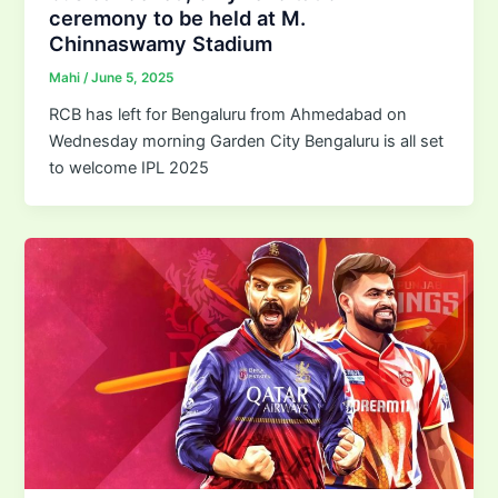
ceremony to be held at M.
Chinnaswamy Stadium
Mahi
/
June 5, 2025
RCB has left for Bengaluru from Ahmedabad on
Wednesday morning Garden City Bengaluru is all set
to welcome IPL 2025