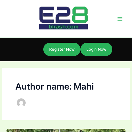
Skip
Post
Main
to
pagination
Men
content
Register Now
Login Now
Author name: Mahi