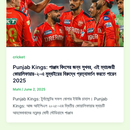
cricket
Punjab Kings: পাঞ্জাব কিংসের জন্য সুখবর, এই ম্যাচজয়ী
কোয়ালিফায়ার-২-এ মুম্বাইয়ের বিরুদ্ধে প্রত্যাবর্তন করতে পারেন
2025
Mahi
/
June 2, 2025
Punjab Kings: টুর্নামেন্টের সফল বোলার ইউজি চাহাল। Punjab
Kings: আজ আইপিএল ২০২৫-এর দ্বিতীয় কোয়ালিফায়ার ম্যাচটি
আহমেদাবাদের নরেন্দ্র মোদী স্টেডিয়ামে পাঞ্জাব