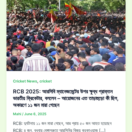
,
Cricket News
cricket
RCB 2025: আরসিবি ম্যানেজমেন্টের উপর ক্ষুব্ধ প্রাক্তন
ভারতীয় ক্রিকেটার, বললেন – আয়োজনের এত তাড়াহুড়ো কী ছিল,
অকারণে ১১ জন মারা গেছেন
Mahi
/
June 6, 2025
RCB: দুর্ঘটনায় ১১ জন মারা গেছেন, আর প্রায় ৫০ জন আহত হয়েছেন
RCB: ৪ জুন, বুধবার বেঙ্গালুরুতে আরসিবির বিজয় কুচকাওয়াজ […]