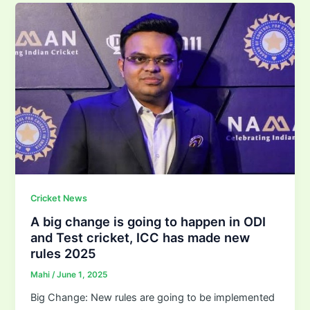
Cricket News
A big change is going to happen in ODI
and Test cricket, ICC has made new
rules 2025
Mahi
/
June 1, 2025
Big Change: New rules are going to be implemented