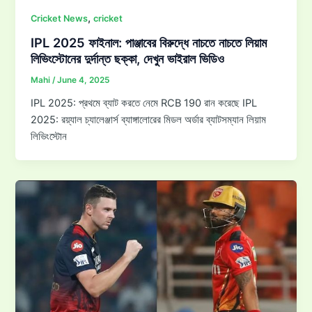
,
Cricket News
cricket
IPL 2025 ফাইনাল: পাঞ্জাবের বিরুদ্ধে নাচতে নাচতে লিয়াম
লিভিংস্টোনের দুর্দান্ত ছক্কা, দেখুন ভাইরাল ভিডিও
Mahi
/
June 4, 2025
IPL 2025: প্রথমে ব্যাট করতে নেমে RCB 190 রান করেছে IPL
2025: রয়্যাল চ্যালেঞ্জার্স ব্যাঙ্গালোরের মিডল অর্ডার ব্যাটসম্যান লিয়াম
লিভিংস্টোন