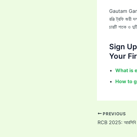
Gautam Gambhir
রঞ্জি ট্রফি জয়ী
চারটি শতক ও দুটি
Sign Up
Your Fir
What is 
How to g
PREVIOUS