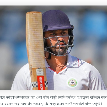
নর্থহ্যাম্পটনশায়ারের হয়ে খেলা নাইর কাউন্টি চ্যাম্পিয়নশিপে ইংল্যান্ডের কন্ডিশনে দার
চে ৫২.৫৭ গড়ে ৭৩৬ রান করেছেন, যার মধ্যে রয়েছে একটি অসাধারণ ডাবল সেঞ্চুরি।