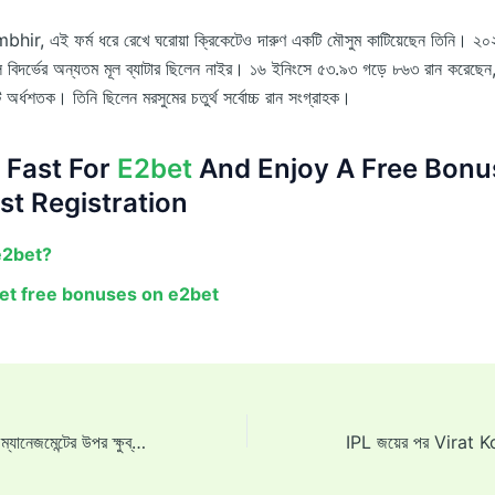
, এই ফর্ম ধরে রেখে ঘরোয়া ক্রিকেটেও দারুণ একটি মৌসুম কাটিয়েছেন তিনি। ২০
 দল বিদর্ভের অন্যতম মূল ব্যাটার ছিলেন নাইর। ১৬ ইনিংসে ৫৩.৯৩ গড়ে ৮৬৩ রান করেছেন,
 অর্ধশতক। তিনি ছিলেন মরসুমের চতুর্থ সর্বোচ্চ রান সংগ্রাহক।
 Fast For
E2bet
And Enjoy A Free Bonu
st Registration
e2bet?
et free bonuses on e2bet
RCB 2025: আরসিবি ম্যানেজমেন্টের উপর ক্ষুব্ধ প্রাক্তন ভারতীয় ক্রিকেটার, বললেন – আয়োজনের এত তাড়াহুড়ো কী ছিল, অকারণে ১১ জন মারা গেছেন