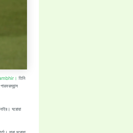
am Gambhir।
তিনি
ারফরম্যান্স
 নাইর। ঘরোয়া
্তা। যারা ঘরোয়া