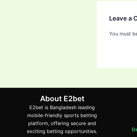
Leave a
You must b
About E2bet
E2bet is Bangladesh leading
mobile-friendly sports betting
platform, offering secure and
De
exciting betting opportunities.