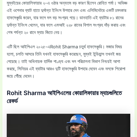
মুম্বইয়ের কোয়ালিফায়ার ২-এ ওঠার অন্যতম বড় কারণ ছিলেন রোহিত শর্মা। অভিজ্ঞ
এই ওপেনার ব্যাট হাতে দুর্দান্ত ইনিংস উপহার দেন এবং এলিমিনেটরে একটি চমৎকার
হাফসেঞ্চুরি করেন, যার ফলে দল বড় সংগ্রহ গড়ে। ডানহাতি এই ব্যাটার ৮১ রানের
দুর্দান্ত ইনিংস খেলেন, যার ফলে এমআই ২২৮ রানের বিশাল সংগ্রহ দাঁড় করায় এবং
শেষ পর্যন্ত ২০ রানে ম্যাচ জিতে নেয়।
এটি ছিল আইপিএল ২০২৫-এRohit Sharma চতুর্থ হাফসেঞ্চুরি। মজার বিষয়
হলো, চলতি আসরে তিনি যখনই হাফসেঞ্চুরি করেছেন, মুম্বই ইন্ডিয়ান্স তখনই জয়
পেয়েছে। তাই অধিনায়ক হার্দিক পাণ্ড্য এবং দল পরিচালনা বিভাগ নিশ্চয়ই আশা
করছে, সিনিয়র এই ব্যাটার আরও দুটি হাফসেঞ্চুরি উপহার দেবেন এবং দলকে শিরোপা
জয়ে পৌঁছে দেবেন।
Rohit Sharma আইপিএলের কোয়ালিফায়ার ম্যাচগুলিতে
রেকর্ড