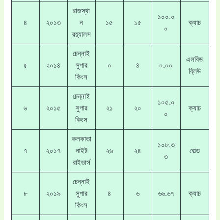
রাজস্থা
১০০.০
৪
২০১৩
ন
১৫
১৫
ক্যাচ
০
রয়্যালস
চেন্নাই
এলবিড
৫
২০১৪
সুপার
০
৪
০.০০
ব্লিউ
কিংস
চেন্নাই
১০৫.০
৬
২০১৫
সুপার
২১
২০
ক্যাচ
০
কিংস
কলকাতা
১০৮.৩
৭
২০১৭
নাইট
২৬
২৪
বোল্ড
৩
রাইডার্স
চেন্নাই
৮
২০১৯
সুপার
৪
৬
৬৬.৬৭
ক্যাচ
কিংস