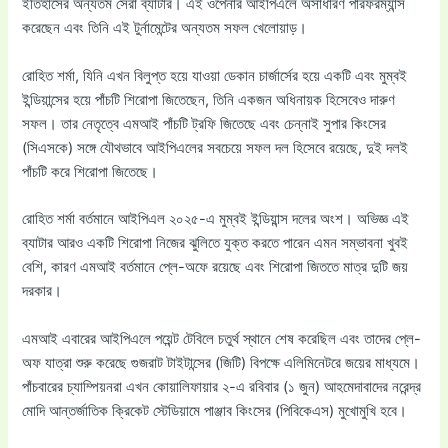
ইতিহাসের অন্যতম সেরা ব্যাটার। এই ওপেনার আইপিএলে অসাধারণ পারফরম্যান্স
করেছেন এবং তিনি এই টুর্নামেন্টের অন্যতম সফল খেলোয়াড়।
রোহিত শর্মা, যিনি এখন বিলুপ্ত হয়ে যাওয়া ডেকান চার্জার্সের হয়ে একটি এবং মুম্বই
ইন্ডিয়ান্সের হয়ে পাঁচটি শিরোপা জিতেছেন, তিনি একজন অধিনায়ক হিসেবেও দারুণ
সফল। তার নেতৃত্বে এমআই পাঁচটি ট্রফি জিতেছে এবং চেন্নাই সুপার কিংসের
(সিএসকে) সঙ্গে যৌথভাবে আইপিএলের সবচেয়ে সফল দল হিসেবে রয়েছে, দুই দলই
পাঁচটি করে শিরোপা জিতেছে।
রোহিত শর্মা বর্তমানে আইপিএল ২০২৫-এ মুম্বই ইন্ডিয়ান্স দলের অংশ। অভিজ্ঞ এই
ব্যাটার আরও একটি শিরোপা নিজের ঝুলিতে যুক্ত করতে পারেন এমন সম্ভাবনা খুবই
বেশি, কারণ এমআই বর্তমানে প্লে-অফে রয়েছে এবং শিরোপা জিততে মাত্র দুটি জয়
দরকার।
এমআই এবারের আইপিএলে পয়েন্ট টেবিলে চতুর্থ স্থানে শেষ করেছিল এবং তাদের প্লে-
অফ যাত্রা শুরু করেছে গুজরাট টাইটান্সের (জিটি) বিপক্ষে এলিমিনেটরে জয়ের মাধ্যমে।
পাঁচবারের চ্যাম্পিয়নরা এখন কোয়ালিফায়ার ২-এ রবিবার (১ জুন) আহমেদাবাদের নরেন্দ্র
মোদি আন্তর্জাতিক ক্রিকেট স্টেডিয়ামে পাঞ্জাব কিংসের (পিবিকেএস) মুখোমুখি হবে।