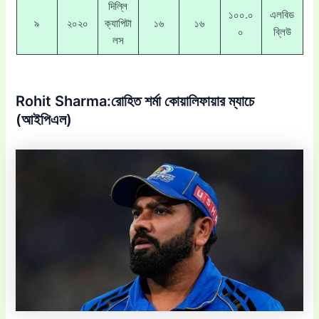
দিল্লি
১০০.০
এলবিড
৯
২০২০
ক্যাপিটা
১৬
১৬
০
ব্লিউ
লস
Rohit Sharma:রোহিত শর্মা কোয়ালিফায়ার ম্যাচে
(আইপিএল)