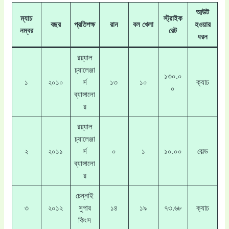
আউট
ম্যাচ
স্ট্রাইক
বছর
প্রতিপক্ষ
রান
বল খেলা
হওয়ার
নম্বর
রেট
ধরন
রয়্যাল
চ্যালেঞ্জা
১৩০.০
১
২০১০
র্স
১৩
১০
ক্যাচ
০
ব্যাঙ্গালো
র
রয়্যাল
চ্যালেঞ্জা
২
২০১১
র্স
০
১
১০.০০
বোল্ড
ব্যাঙ্গালো
র
চেন্নাই
৩
২০১২
সুপার
১৪
১৯
৭৩.৬৮
ক্যাচ
কিংস