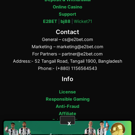
Online Casino
Support
E2BET
|
bj88
|
Wicket71
Contact
General –
cs@e2bet.com
Marketing –
marketing@e2bet.com
For Partners –
partner@e2bet.com
Address:- 52 Tangail Road, Tangail 1900, Bangladesh
Phone:- (+880) 1156564543
Info
License
Responsible Gaming
Anti-Fraud
Affiliate
Privacy Policy
X