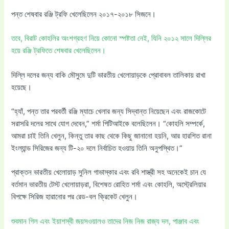
পন্ত শেষবার রঞ্জি ট্রফি খেলেছিলেন ২০১৭-২০১৮ সিজনে।
তবে, বিরাট কোহলির অংশগ্রহণ নিয়ে কোনো স্পষ্টতা নেই, যিনি ২০১২ সালে দিল্লির
হয়ে রঞ্জি ট্রফিতে শেষবার খেলেছিলেন।
দিল্লি দলের জন্য বাকি মৌসুমে দুটি ভারতীয় খেলোয়াড়কে প্রোবাবল তালিকায় রাখা
হয়েছে।
“হ্যাঁ, পন্ত তার পরবর্তী রঞ্জি ম্যাচে খেলার জন্য সিদ্বান্ত নিয়েছেন এবং রাজকোটে
সরাসরি দলের সাথে যোগ দেবেন,” শর্মা পিটিআইকে বলেছিলেন। “কোহলি সম্পর্কে,
আমরা চাই তিনি খেলুন, কিন্তু তার কাছ থেকে কিছু জানানো হয়নি, আর হারশিত রানা
ইংল্যান্ড সিরিজের জন্য টি-২০ দলে নির্বাচিত হওয়ায় তিনি অনুপস্থিত।”
প্রাক্তন ভারতীয় খেলোয়াড় সুনিল গাভাস্কার এবং রবি শাস্ত্রী সহ অনেকেই চান যে
বর্তমান ভারতীয় টেস্ট খেলোয়াড়রা, বিশেষত রোহিত শর্মা এবং কোহলি, অস্ট্রেলিয়ার
বিপক্ষে সিরিজ হারানোর পর রেড-বল ক্রিকেট খেলুন।
শুবমান গিল এবং ইয়াশস্বী জয়সওয়ালও তাদের নিজ নিজ রাজ্য দল, পাঞ্জাব এবং