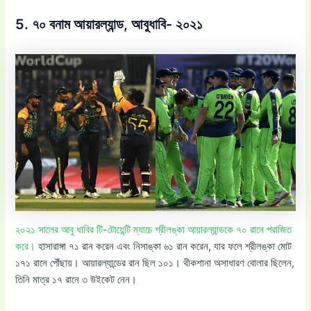
5. ৭০ বনাম আয়ারল্যান্ড, আবুধাবি- ২০২১
২০২১ সালের আবু ধাবির টি-টোয়েন্টি ম্যাচে শ্রীলঙ্কা আয়ারল্যান্ডকে ৭০ রানে পরাজিত
করে।
হাসারাঙ্গা ৭১ রান করেন এবং নিসাঙ্কা ৬১ রান করেন, যার ফলে শ্রীলঙ্কা মোট
১৭১ রানে পৌঁছায়। আয়ারল্যান্ডের রান ছিল ১০১। থীকশানা অসাধারণ বোলার ছিলেন,
তিনি মাত্র ১৭ রানে ৩ উইকেট নেন।