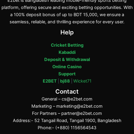
E2bet is Bangladesh leading mobile-friendly sports betting
platform, offering secure and exciting betting opportunities. With
a 100% deposit bonus of up to BDT 15,000, we ensure a
seamless, reliable, and thrilling experience for every user.
Help
Cricket Betting
Kabaddi
Deposit & Withdrawal
Online Casino
Support
E2BET
|
bj88
|
Wicket71
Contact
General –
cs@e2bet.com
Marketing –
marketing@e2bet.com
For Partners –
partner@e2bet.com
Address:- 52 Tangail Road, Tangail 1900, Bangladesh
Phone:- (+880) 1156564543