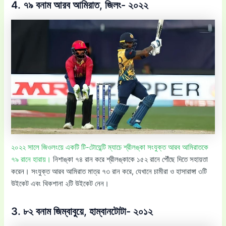
4. ৭৯ বনাম আরব আমিরাত, জিলং- ২০২২
২০২২ সালে জিওলংয়ে একটি টি-টোয়েন্টি ম্যাচে শ্রীলঙ্কা সংযুক্ত আরব আমিরাতকে
৭৯ রানে হারায়।
নিশাঙ্কা ৭৪ রান করে শ্রীলঙ্কাকে ১৫২ রানে পৌঁছে দিতে সহায়তা
করেন। সংযুক্ত আরব আমিরাত মাত্র ৭৩ রান করে, যেখানে চামীরা ও হাসারাঙ্গা ৩টি
উইকেট এবং থিকশানা ২টি উইকেট নেন।
3. ৮২ বনাম জিম্বাবুয়ে, হাম্বানটোটা- ২০১২