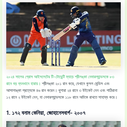
২০২৪ সালের গ্রোস আইসলেটের টি-টোয়েন্টি ম্যাচে শ্রীলঙ্কা নেদারল্যান্ডসকে ৮৩
রানে বড় ব্যবধানে হারায়।
শ্রীলঙ্কা ২০১ রান করে, যেখানে কুসল মেন্ডিস এবং
আসালাঙ্কা প্রত্যেকে ৪৬ রান করেন। থুশারা ২৪ রানে ৩ উইকেট নেন এবং পাঠিরানা
১২ রানে ২ উইকেট নেন, যা নেদারল্যান্ডসকে ১১৮ রানে আটকে রাখতে সাহায্য করে।
1. ১৭২ বনাম কেনিয়া, জোহানেসবার্গ- ২০০৭