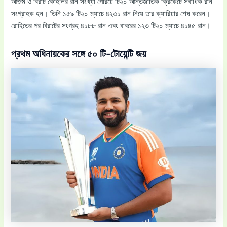
আজম ও বিরাট কোহলির রান সংখ্যা পেরিয়ে টি২০ আন্তর্জাতিক ক্রিকেটে সর্বাধিক রান
সংগ্রাহক হন। তিনি ১৫৯ টি২০ ম্যাচে ৪২৩১ রান নিয়ে তার ক্যারিয়ার শেষ করেন।
রোহিতের পর বিরাটের সংগ্রহ ৪১৮৮ রান এবং বাবরের ১২৩ টি২০ ম্যাচে ৪১৪৫ রান।
প্রথম অধিনায়কের সঙ্গে ৫০ টি-টোয়েন্টি জয়