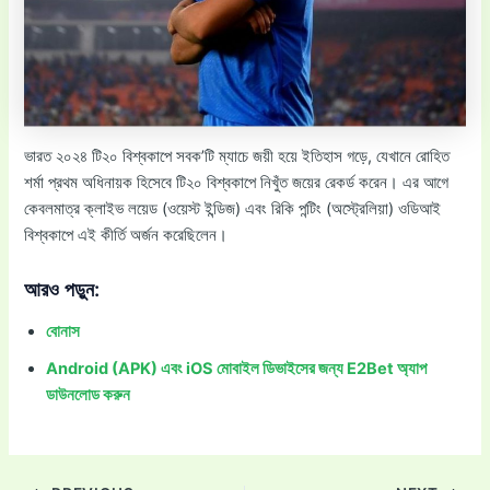
ভারত ২০২৪ টি২০ বিশ্বকাপে সবক’টি ম্যাচে জয়ী হয়ে ইতিহাস গড়ে, যেখানে রোহিত
শর্মা প্রথম অধিনায়ক হিসেবে টি২০ বিশ্বকাপে নিখুঁত জয়ের রেকর্ড করেন। এর আগে
কেবলমাত্র ক্লাইভ লয়েড (ওয়েস্ট ইন্ডিজ) এবং রিকি পন্টিং (অস্ট্রেলিয়া) ওডিআই
বিশ্বকাপে এই কীর্তি অর্জন করেছিলেন।
আরও পড়ুন:
বোনাস
Android (APK) এবং iOS মোবাইল ডিভাইসের জন্য E2Bet অ্যাপ
ডাউনলোড করুন