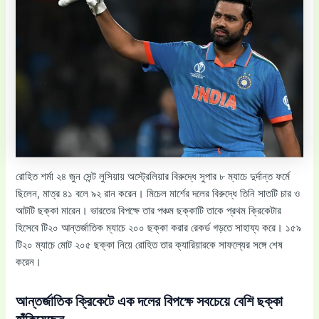
রোহিত শর্মা ২৪ জুন সেন্ট লুসিয়ায় অস্ট্রেলিয়ার বিরুদ্ধে সুপার ৮ ম্যাচে দুর্দান্ত ফর্মে
ছিলেন, মাত্র ৪১ বলে ৯২ রান করেন। মিচেল মার্শের দলের বিরুদ্ধে তিনি সাতটি চার ও
আটটি ছক্কা মারেন। ভারতের বিপক্ষে তার পঞ্চম ছক্কাটি তাকে প্রথম ক্রিকেটার
হিসেবে টি২০ আন্তর্জাতিক ম্যাচে ২০০ ছক্কা করার রেকর্ড গড়তে সাহায্য করে। ১৫৯
টি২০ ম্যাচে মোট ২০৫ ছক্কা নিয়ে রোহিত তার ক্যারিয়ারকে সাফল্যের সঙ্গে শেষ
করেন।
আন্তর্জাতিক ক্রিকেটে এক দলের বিপক্ষে সবচেয়ে বেশি ছক্কা