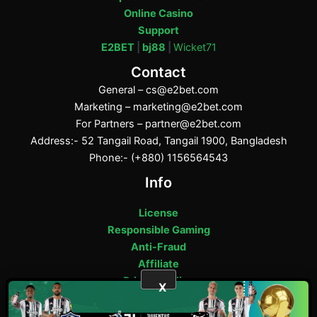
Online Casino
Support
E2BET
|
bj88
|
Wicket71
Contact
General –
cs@e2bet.com
Marketing –
marketing@e2bet.com
For Partners –
partner@e2bet.com
Address:- 52 Tangail Road, Tangail 1900, Bangladesh
Phone:- (+880) 1156564543
Info
License
Responsible Gaming
Anti-Fraud
Affiliate
Privacy Policy
X