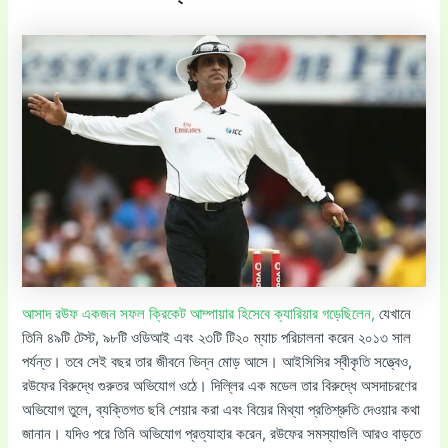
আসাদ রউফ একজন সফল ক্রিকেট আম্পায়ার হিসেবে ক্যারিয়ার গড়েছিলেন,
যেখানে
তিনি ৪৯টি টেস্ট, ৯৮টি ওডিআই এবং ২৩টি টি২০ ম্যাচ পরিচালনা করেন ২০১৩ সাল
পর্যন্ত। তবে সেই বছর তার জীবনে ভিন্ন মোড় আসে। আইসিসির স্বীকৃতি সত্ত্বেও,
রউফের বিরুদ্ধে গুরুতর অভিযোগ ওঠে। দিল্লির এক মডেল তার বিরুদ্ধে অসদাচরণের
অভিযোগ তুলে, ব্যক্তিগত ছবি শেয়ার করা এবং বিয়ের মিথ্যা প্রতিশ্রুতি দেওয়ার কথা
জানান। যদিও পরে তিনি অভিযোগ প্রত্যাহার করেন, রউফের সমস্যাগুলি আরও বাড়তে