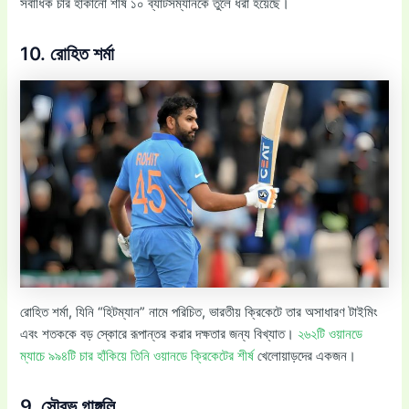
সর্বাধিক চার হাঁকানো শীর্ষ ১০ ব্যাটসম্যানকে তুলে ধরা হয়েছে।
10. রোহিত শর্মা
রোহিত শর্মা, যিনি “হিটম্যান” নামে পরিচিত, ভারতীয় ক্রিকেটে তার অসাধারণ টাইমিং
এবং শতককে বড় স্কোরে রূপান্তর করার দক্ষতার জন্য বিখ্যাত।
২৬২টি ওয়ানডে
ম্যাচে ৯৯৪টি চার হাঁকিয়ে তিনি ওয়ানডে ক্রিকেটের শীর্ষ
খেলোয়াড়দের একজন।
9. সৌরভ গাঙ্গুলি