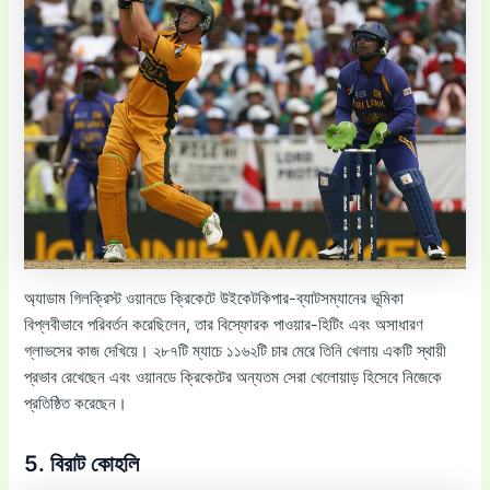
অ্যাডাম গিলক্রিস্ট ওয়ানডে ক্রিকেটে উইকেটকিপার-ব্যাটসম্যানের ভূমিকা
বিপ্লবীভাবে পরিবর্তন করেছিলেন, তার বিস্ফোরক পাওয়ার-হিটিং এবং অসাধারণ
গ্লাভসের কাজ দেখিয়ে। ২৮৭টি ম্যাচে ১১৬২টি চার মেরে তিনি খেলায় একটি স্থায়ী
প্রভাব রেখেছেন এবং ওয়ানডে ক্রিকেটের অন্যতম সেরা খেলোয়াড় হিসেবে নিজেকে
প্রতিষ্ঠিত করেছেন।
5. বিরাট কোহলি