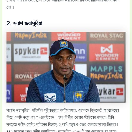
দেয়।
2. সনাথ জয়াসুরিয়া
সানাথ জয়াসূরিয়া, গতিশীল শ্রীলঙ্কান ব্যাটসম্যান, ওয়ানডে ক্রিকেটে পাওয়ারপ্লে
নিয়ে একটি নতুন ধারণা এনেছিলেন। তার নির্ভীক খেলার স্টাইলের কারণে, তিনি
সবচেয়ে কঠিন বোলিং লাইনের বিরুদ্ধেও আধিপত্য ও ভেঙে ফেলতে সক্ষম ছিলেন।
৪৪৫ ম্যাচের প্রশংসনীয় ক্যারিয়ারে, জয়াসূরিয়া ১৫০০টি চার মেরেছেন, যা তাকে