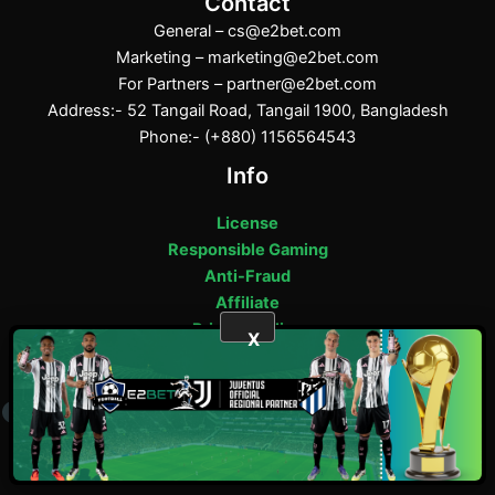
Contact
General –
cs@e2bet.com
Marketing –
marketing@e2bet.com
For Partners –
partner@e2bet.com
Address:- 52 Tangail Road, Tangail 1900, Bangladesh
Phone:- (+880) 1156564543
Info
License
Responsible Gaming
Anti-Fraud
Affiliate
Privacy Policy
X
E2bet Copyright © 2025