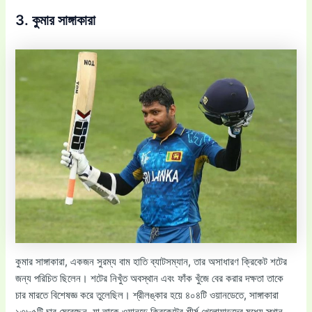
3. কুমার সাঙ্গাকারা
কুমার সাঙ্গাকারা, একজন সুরম্য বাম হাতি ব্যাটসম্যান, তার অসাধারণ ক্রিকেট শটের
জন্য পরিচিত ছিলেন। শটের নিখুঁত অবস্থান এবং ফাঁক খুঁজে বের করার দক্ষতা তাকে
চার মারতে বিশেষজ্ঞ করে তুলেছিল। শ্রীলঙ্কার হয়ে ৪০৪টি ওয়ানডেতে, সাঙ্গাকারা
১৩৮৫টি চার মেরেছেন, যা তাকে ওয়ানডে ক্রিকেটের শীর্ষ খেলোয়াড়দের মধ্যে স্থান