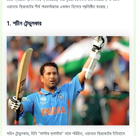
ওয়ানডে ক্রিকেটের শীর্ষ পারফর্মারদের একজন হিসেবে প্রতিষ্ঠিত করেছে।
1. শচীন টেন্ডুলকার
সচিন টেন্ডুলকার, যিনি “মাস্টার ব্লাস্টার” নামে পরিচিত, ওয়ানডে ক্রিকেটের ইতিহাসে