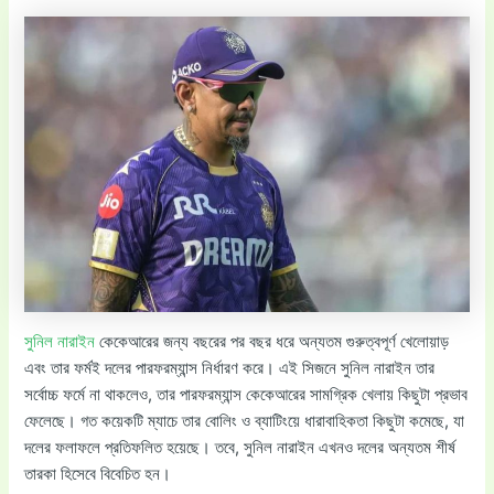
সুনিল নারাইন
কেকেআরের জন্য বছরের পর বছর ধরে অন্যতম গুরুত্বপূর্ণ খেলোয়াড়
এবং তার ফর্মই দলের পারফরম্যান্স নির্ধারণ করে। এই সিজনে সুনিল নারাইন তার
সর্বোচ্চ ফর্মে না থাকলেও, তার পারফরম্যান্স কেকেআরের সামগ্রিক খেলায় কিছুটা প্রভাব
ফেলেছে। গত কয়েকটি ম্যাচে তার বোলিং ও ব্যাটিংয়ে ধারাবাহিকতা কিছুটা কমেছে, যা
দলের ফলাফলে প্রতিফলিত হয়েছে। তবে, সুনিল নারাইন এখনও দলের অন্যতম শীর্ষ
তারকা হিসেবে বিবেচিত হন।