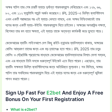
অক্ষর পটেল তার শেষ চারটি ম্যাচে দুর্দান্ত পারফরম্যান্স দেখিয়েছেন এবং ১২৯, ৬৬,
৮০, এবং ১১২ ফ্যান্টাসি পয়েন্ট অর্জন করেছেন। IPL 2025-এ ডিল্লি ক্যাপিটালস
এখন একটি পরাজয়ের পর এই ম্যাচে খেলতে নামবে, এবং অক্ষর নিশ্চিতভাবেই তার
দলের জন্য একটি ম্যাচ-উইনিং পারফরম্যান্স দিতে চাইবেন। অক্ষরের অলরাউন্ড দক্ষতা,
বিশেষত তার বল হাতে ক্ষমতা, এই ম্যাচে তাকে অত্যন্ত কার্যকরী করে তুলতে পারে।
কেকেআরের ব্যাটিং লাইনআপে বেশ কিছু রাইট-হ্যান্ডার ব্যাটসম্যান থাকায়, অক্ষরের
বোলিং আক্রমণ তাদের জন্য এক বড় চ্যালেঞ্জ হতে পারে। IPL 2025 তার চতুর
বোলিং ও স্ট্রেটেজি প্রয়োগের মাধ্যমে কেকেআরের ব্যাটসম্যানদের বিপদে ফেলা সম্ভব,
এবং এর মাধ্যমে তিনি দলকে গুরুত্বপূর্ণ উইকেট এনে দিতে পারেন। এছাড়াও, তার
ব্যাটিং সক্ষমতা ডিল্লি ক্যাপিটালসের জন্য অতিরিক্ত মূল্যবান। সব মিলিয়ে, অক্ষর
পটেল তার সবদিকের পারফরম্যান্স দিয়ে এই ম্যাচে দলের জন্য এক গুরুত্বপূর্ণ ভূমিকা
পালন করতে পারেন।
Sign Up Fast For
E2bet
And Enjoy A Free
Bonus On Your First Registration
What is e2bet?