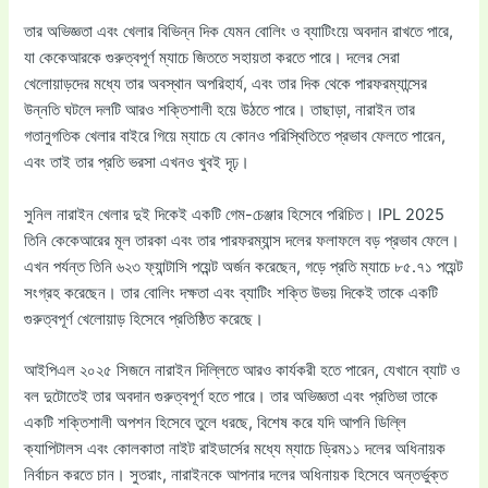
তার অভিজ্ঞতা এবং খেলার বিভিন্ন দিক যেমন বোলিং ও ব্যাটিংয়ে অবদান রাখতে পারে,
যা কেকেআরকে গুরুত্বপূর্ণ ম্যাচে জিততে সহায়তা করতে পারে। দলের সেরা
খেলোয়াড়দের মধ্যে তার অবস্থান অপরিহার্য, এবং তার দিক থেকে পারফরম্যান্সের
উন্নতি ঘটলে দলটি আরও শক্তিশালী হয়ে উঠতে পারে। তাছাড়া, নারাইন তার
গতানুগতিক খেলার বাইরে গিয়ে ম্যাচে যে কোনও পরিস্থিতিতে প্রভাব ফেলতে পারেন,
এবং তাই তার প্রতি ভরসা এখনও খুবই দৃঢ়।
সুনিল নারাইন খেলার দুই দিকেই একটি গেম-চেঞ্জার হিসেবে পরিচিত। IPL 2025
তিনি কেকেআরের মূল তারকা এবং তার পারফরম্যান্স দলের ফলাফলে বড় প্রভাব ফেলে।
এখন পর্যন্ত তিনি ৬২৩ ফ্যান্টাসি পয়েন্ট অর্জন করেছেন, গড়ে প্রতি ম্যাচে ৮৫.৭১ পয়েন্ট
সংগ্রহ করেছেন। তার বোলিং দক্ষতা এবং ব্যাটিং শক্তি উভয় দিকেই তাকে একটি
গুরুত্বপূর্ণ খেলোয়াড় হিসেবে প্রতিষ্ঠিত করেছে।
আইপিএল ২০২৫ সিজনে নারাইন দিল্লিতে আরও কার্যকরী হতে পারেন, যেখানে ব্যাট ও
বল দুটোতেই তার অবদান গুরুত্বপূর্ণ হতে পারে। তার অভিজ্ঞতা এবং প্রতিভা তাকে
একটি শক্তিশালী অপশন হিসেবে তুলে ধরছে, বিশেষ করে যদি আপনি ডিল্লি
ক্যাপিটালস এবং কোলকাতা নাইট রাইডার্সের মধ্যে ম্যাচে ড্রিম১১ দলের অধিনায়ক
নির্বাচন করতে চান। সুতরাং, নারাইনকে আপনার দলের অধিনায়ক হিসেবে অন্তর্ভুক্ত