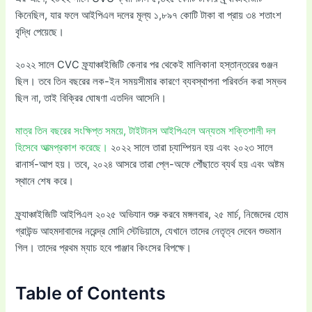
কিনেছিল, যার ফলে আইপিএল দলের মূল্য ১,৮৯৭ কোটি টাকা বা প্রায় ৩৪ শতাংশ
বৃদ্ধি পেয়েছে।
২০২২ সালে CVC ফ্র্যাঞ্চাইজিটি কেনার পর থেকেই মালিকানা হস্তান্তরের গুঞ্জন
ছিল। তবে তিন বছরের লক-ইন সময়সীমার কারণে ব্যবস্থাপনা পরিবর্তন করা সম্ভব
ছিল না, তাই বিক্রির ঘোষণা এতদিন আসেনি।
মাত্র তিন বছরের সংক্ষিপ্ত সময়ে, টাইটানস আইপিএলে অন্যতম শক্তিশালী দল
হিসেবে আত্মপ্রকাশ করেছে।
২০২২ সালে তারা চ্যাম্পিয়ন হয় এবং ২০২৩ সালে
রানার্স-আপ হয়। তবে, ২০২৪ আসরে তারা প্লে-অফে পৌঁছাতে ব্যর্থ হয় এবং অষ্টম
স্থানে শেষ করে।
ফ্র্যাঞ্চাইজিটি আইপিএল ২০২৫ অভিযান শুরু করবে মঙ্গলবার, ২৫ মার্চ, নিজেদের হোম
গ্রাউন্ড আহমদাবাদের নরেন্দ্র মোদি স্টেডিয়ামে, যেখানে তাদের নেতৃত্ব দেবেন শুভমান
গিল। তাদের প্রথম ম্যাচ হবে পাঞ্জাব কিংসের বিপক্ষে।
Table of Contents