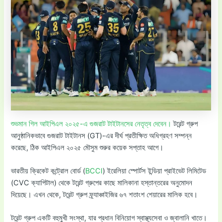
শুভমান গিল আইপিএল ২০২৫-এ গুজরাট টাইটানসের নেতৃত্ব দেবেন।
টরেন্ট গ্রুপ
আনুষ্ঠানিকভাবে গুজরাট টাইটানস (GT)-এর দীর্ঘ প্রতীক্ষিত অধিগ্রহণ সম্পন্ন
করেছে, ঠিক আইপিএল ২০২৫ মৌসুম শুরুর কয়েক সপ্তাহ আগে।
ভারতীয় ক্রিকেট কন্ট্রোল বোর্ড (
BCCI
) ইরেলিয়া স্পোর্টস ইন্ডিয়া প্রাইভেট লিমিটেড
(CVC ক্যাপিটাল) থেকে টরেন্ট গ্রুপের কাছে মালিকানা হস্তান্তরের অনুমোদন
দিয়েছে। এখন থেকে, টরেন্ট গ্রুপ ফ্র্যাঞ্চাইজির ৬৭ শতাংশ শেয়ারের মালিক হবে।
টরেন্ট গ্রুপ একটি বহুমুখী সংস্থা, যার প্রধান বিনিয়োগ স্বাস্থ্যসেবা ও জ্বালানি খাতে।