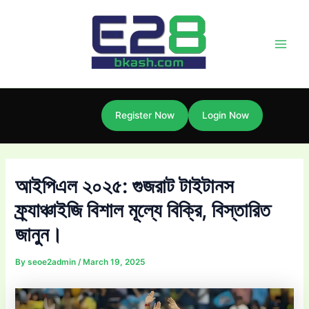
Skip
Post
Main
to
navigation
Men
content
Register Now
Login Now
আইপিএল ২০২৫: গুজরাট টাইটানস
ফ্র্যাঞ্চাইজি বিশাল মূল্যে বিক্রি, বিস্তারিত
জানুন।
By
seoe2admin
/
March 19, 2025