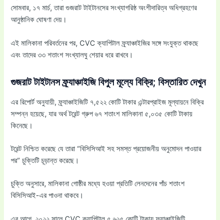
সোমবার, ১৭ মার্চ, তারা গুজরাট টাইটানসের সংখ্যাগরিষ্ঠ অংশীদারিত্ব অধিগ্রহণের
আনুষ্ঠানিক ঘোষণা দেয়।
এই মালিকানা পরিবর্তনের পর, CVC ক্যাপিটাল ফ্র্যাঞ্চাইজির সঙ্গে সংযুক্ত থাকছে
এবং তাদের ৩৩ শতাংশ সংখ্যালঘু শেয়ার ধরে রাখবে।
গুজরাট টাইটানস ফ্র্যাঞ্চাইজি বিপুল মূল্যে বিক্রি; বিস্তারিত দেখুন
এর রিপোর্ট অনুযায়ী, ফ্র্যাঞ্চাইজিটি ৭,৫২২ কোটি টাকার এন্টারপ্রাইজ মূল্যায়নে বিক্রি
সম্পন্ন হয়েছে, যার অর্থ টরেন্ট গ্রুপ ৬৭ শতাংশ মালিকানা ৫,০৩৫ কোটি টাকায়
কিনেছে।
টরেন্ট নিশ্চিত করেছে যে তারা “বিসিসিআই সহ সমস্ত প্রয়োজনীয় অনুমোদন পাওয়ার
পর” চুক্তিটি চূড়ান্ত করেছে।
চুক্তি অনুসারে, মালিকানা গোষ্ঠীর মধ্যে হওয়া প্রতিটি লেনদেনের পাঁচ শতাংশ
বিসিসিআই-এর পাওনা থাকবে।
এর আগে, ২০২২ সালে CVC ক্যাপিটাল ৫,৬২৫ কোটি টাকায় ফ্র্যাঞ্চাইজিটি