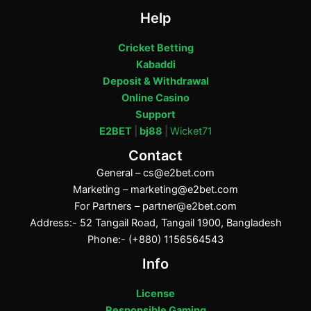
Help
Cricket Betting
Kabaddi
Deposit & Withdrawal
Online Casino
Support
E2BET
|
bj88
|
Wicket71
Contact
General –
cs@e2bet.com
Marketing –
marketing@e2bet.com
For Partners –
partner@e2bet.com
Address:- 52 Tangail Road, Tangail 1900, Bangladesh
Phone:- (+880) 1156564543
Info
License
Responsible Gaming