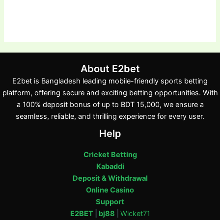
About E2bet
E2bet is Bangladesh leading mobile-friendly sports betting
platform, offering secure and exciting betting opportunities. With
a 100% deposit bonus of up to BDT 15,000, we ensure a
seamless, reliable, and thrilling experience for every user.
Help
Cricket Betting
Kabaddi
Deposit & Withdrawal
Online Casino
Support
E2BET
|
bj88
|
Wicket71