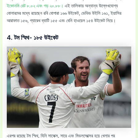
ইকোনমি রেট ৮.০২ এবং গড় ২০.৮৮।
এই তালিকায় অন্যান্য উল্লেখযোগ্য
বোলারদের মধ্যে রয়েছেন রবি বোপারা ১৬৬ উইকেট, ডেভিড উইলি ১৬১, ইয়াসির
আরাফাত ১৫৬, গ্যারেথ ব্যাটি ১৫৫ এবং বেনি হাওয়েল ১৫৪ উইকেট নিয়ে।
4. টম স্মিথ- ১৮৫ উইকেট
এরপর রয়েছে টম স্মিথ, যিনি সাসেক্স, সারে এবং মিডলসেক্সের হয়ে খেলার পর