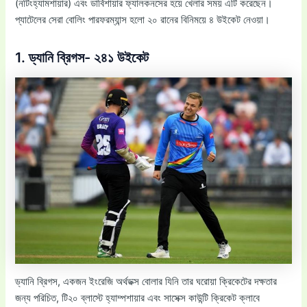
(নটিংহ্যামশায়ার) এবং ডার্বিশায়ার ফ্যালকনসের হয়ে খেলার সময় এটি করেছেন।
প্যাটেলের সেরা বোলিং পারফরম্যান্স হলো ২০ রানের বিনিময়ে ৪ উইকেট নেওয়া।
1. ড্যানি ব্রিগস- ২৪১ উইকেট
ড্যানি ব্রিগস, একজন ইংরেজি অর্থডক্স বোলার যিনি তার ঘরোয়া ক্রিকেটের দক্ষতার
জন্য পরিচিত, টি২০ ব্লাস্টে হ্যাম্পশায়ার এবং সাসেক্স কাউন্টি ক্রিকেট ক্লাবে