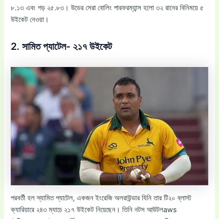
৮.১৩ এবং গড় ২৫.৮৩। উডের সেরা বোলিং পারফরম্যান্স হলো ৩২ রানের বিনিময়ে ৫
উইকেট নেওয়া।
2. সামিত প্যাটেল- ২১৭ উইকেট
পরবর্তী হল স্যামিত প্যাটেল, একজন ইংরেজি অলরাউন্ডার যিনি তার টি২০ ব্লাস্ট
ক্যারিয়ারে ২৪৩ ম্যাচে ২১৭ উইকেট নিয়েছেন। তিনি নটস আউটলaws