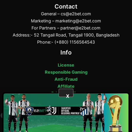
Contact
General –
cs@e2bet.com
Marketing –
marketing@e2bet.com
For Partners –
partner@e2bet.com
Address:- 52 Tangail Road, Tangail 1900, Bangladesh
Phone:- (+880) 1156564543
Info
License
Responsible Gaming
Anti-Fraud
Affiliate
Privacy Policy
X
E2bet Copyright © 2025