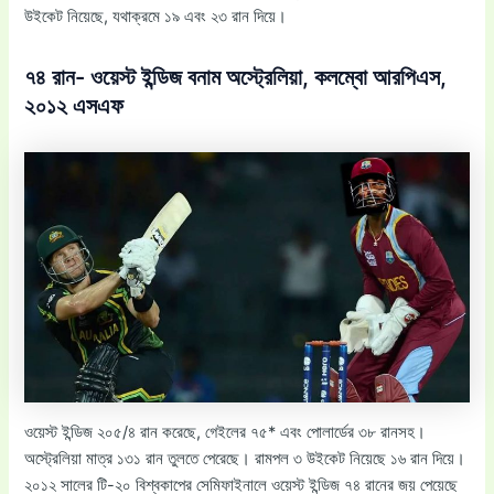
উইকেট নিয়েছে, যথাক্রমে ১৯ এবং ২৩ রান দিয়ে।
৭৪ রান- ওয়েস্ট ইন্ডিজ বনাম অস্ট্রেলিয়া, কলম্বো আরপিএস,
২০১২ এসএফ
ওয়েস্ট ইন্ডিজ ২০৫/৪ রান করেছে, গেইলের ৭৫* এবং পোলার্ডের ৩৮ রানসহ।
অস্ট্রেলিয়া মাত্র ১৩১ রান তুলতে পেরেছে। রামপল ৩ উইকেট নিয়েছে ১৬ রান দিয়ে।
২০১২ সালের টি-২০ বিশ্বকাপের সেমিফাইনালে ওয়েস্ট ইন্ডিজ ৭৪ রানের জয় পেয়েছে